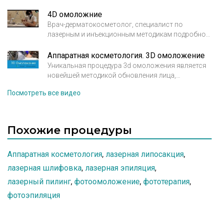
многое другое можно узнать из этого интервью.
4D омоложние
Врач-дерматокосметолог, специалист по
лазерным и инъекционным методикам подробно
рассказывает о том, что такое 4D омоложение.
Аппаратная косметология. 3D омоложение
Уникальная процедура 3d омоложения является
новейшей методикой обновления лица,
призванной за короткий промежуток времени и
Посмотреть все видео
без побочных эффектов вернуть коже здоровый
вид, избавиться от проблемной пигментации и
морщин. 3d омоложение включает три
последовательных этапа, направленных на
Похожие процедуры
устранение всех проявлений старости и
несовершенности кожи и овала лица. Врач
Аппаратная косметология
косметолог Ходова Олеся Олеговна. Клиника X.O
,
лазерная липосакция
,
Лаборатория.
лазерная шлифовка
,
лазерная эпиляция
,
лазерный пилинг
,
фотоомоложение
,
фототерапия
,
фотоэпиляция