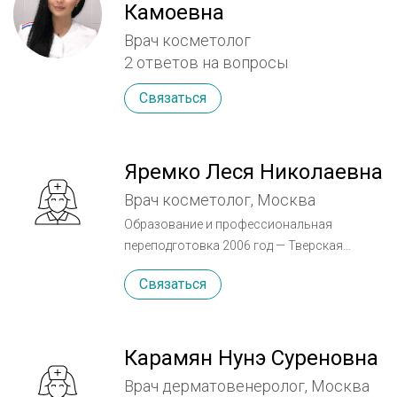
Камоевна
Врач косметолог
2 ответов на вопросы
Связаться
Яремко Леся Николаевна
Врач косметолог, Москва
Образование и профессиональная
переподготовка 2006 год — Тверская
государственная медицинская академия по
Связаться
специальности «Лечебное дело». 2007 год —
интернатура по общей терапии при кафедре
ФУВ ТГМА, г. Тверь 2009 год — клиническая
ординатура по специальности
Карамян Нунэ Суреновна
«дерматовенерология» на базе Российской
Врач дерматовенеролог, Москва
медицинской академии последипломного