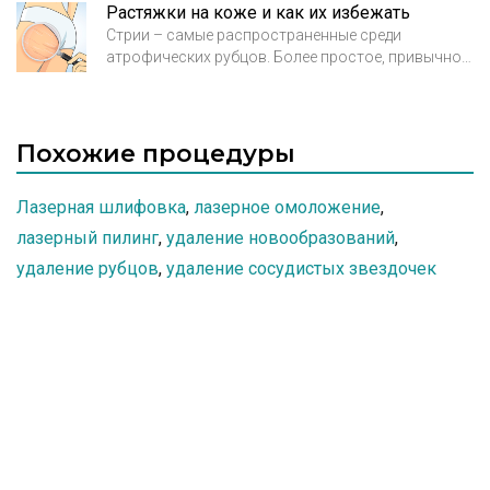
Растяжки на коже и как их избежать
Стрии – самые распространенные среди
атрофических рубцов. Более простое, привычное
их название – растяжки на коже. Ими страдают не
только беременные женщины, но и спортсмены, и
даже молодые девушки и юноши.
Похожие процедуры
Лазерная шлифовка
,
лазерное омоложение
,
лазерный пилинг
,
удаление новообразований
,
удаление рубцов
,
удаление сосудистых звездочек