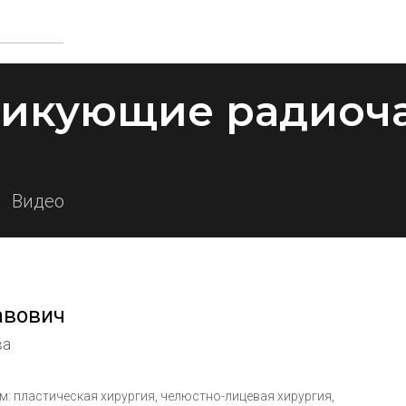
тикующие радиоч
Видео
авович
ва
: пластическая хирургия, челюстно-лицевая хирургия,