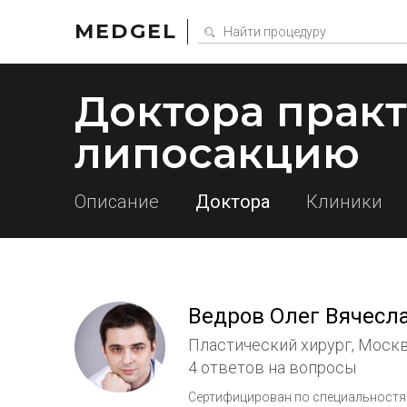
MEDGEL
Доктора прак
липосакцию
Описание
Доктора
Клиники
Ведров Олег Вячесл
Пластический хирург, Моск
4 ответов на вопросы
Сертифицирован по специальностям