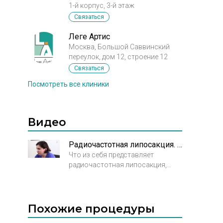
1-й корпус, 3-й этаж
Связаться
Леге Артис
Москва, Большой Саввинский
переулок, дом 12, строение 12
Связаться
Посмотреть все клиники
Видео
Радиочастотная липосакция. Интервью с Пшонкиной С.Ю.
Что из себя представляет
радиочастотная липосакция,
которую также называют Body
Tite липосакцией. Эффективность
радиочастотной липосакции.
Интервью с пластическим
Похожие процедуры
хирургом Пшонкиной Светланой