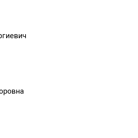
ргиевич
оровна