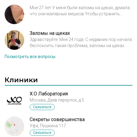
Мне 27 лет У меня были заломы на щеках, думала,
что они малярных мешков Чтобы устранить
вколола мезоскульпт 1 раз, результат не то что
нулевой, а стало хуже, малярные мешки отекли
После решила вколоть 1 раз липолитик Skinasil,
Заломы на щеках
чтобы разогнать лимфу Не помогло Подскажите
Здравствуйте. Мне 24 года. С недавних пор начала
пожалуйста, что делать, вид ужасный(((
беспокоить такая проблема, заломы на щеках.
Нет возможности поехать к косметологу, может
Посмотреть все вопросы
как-то можно в домашних условиях их
корректировать. Из-за них лицо выглядит
увядшим (
Клиники
X.O Лаборатория
Москва, Даев переулок, д.5
Связаться
Секреты совершенства
Уфа, Пушкина 117
Связаться