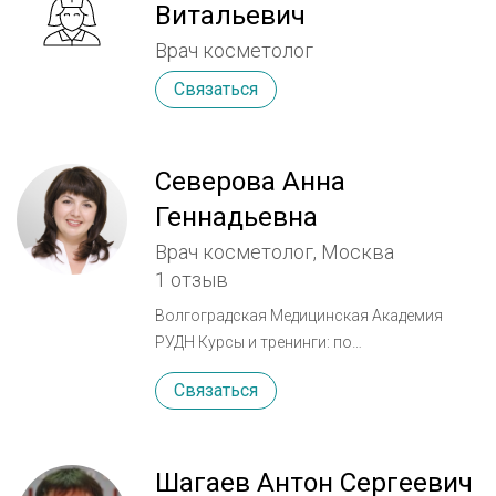
Витальевич
Врач косметолог
Связаться
Северова Анна
Геннадьевна
Врач косметолог, Москва
1 отзыв
Волгоградская Медицинская Академия
РУДН Курсы и тренинги: по
биоревитализации и мезотерапии, PRP-
Связаться
терапии, лечение ботулотаксином "Botox",
"Disport", контурная пластика "Yuvederm"
"Surgeterm" "Belotero". Омоложение
методикой трейдлифтинга, 3D-мезонити. По
Шагаев Антон Сергеевич