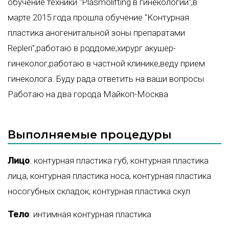
обучение техники "Plasmolifting в гинекологии",в
марте 2015 года прошла обучение "Контурная
пластика аногенитальной зоны препаратами
Repleri",работаю в роддоме,хирург акушер-
гинеколог,работаю в частной клинике,веду прием
гинеколога. Буду рада ответить на ваши вопросы
Работаю на два города Майкоп-Москва
Выполняемые процедуры
Лицо
:
контурная пластика губ
,
контурная пластика
лица
,
контурная пластика носа
,
контурная пластика
носогубных складок
,
контурная пластика скул
Тело
:
интимная контурная пластика