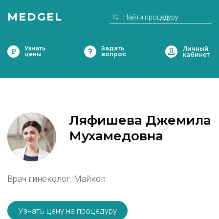
MEDGEL
Узнать
Задать
цены
вопрос
Ляфишева Джемила
Мухамедовна
Врач гинеколог, Майкоп
Узнать цену на процедуру