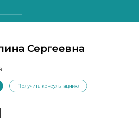
лина Сергеевна
а
в
Получить консультациию