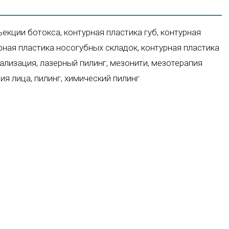
ъекции ботокса
,
контурная пластика губ
,
контурная
рная пластика носогубных складок
,
контурная пластика
тализация
,
лазерный пилинг
,
мезонити
,
мезотерапия
ия лица
,
пилинг
,
химический пилинг