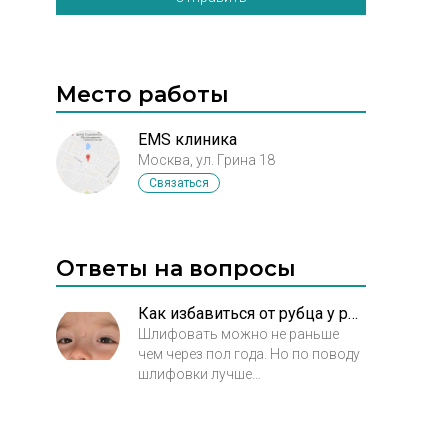
Место работы
EMS клиника
Москва, ул. Грина 18
Связаться
Ответы на вопросы
Как избавиться от рубца у ребенка в 2,4 года?
Шлифовать можно не раньше
чем через пол года. Но по поводу
шлифовки лучше
проконсультироваться у
детского хирурга, можно и нужно
ли это делать в таком возрасте.