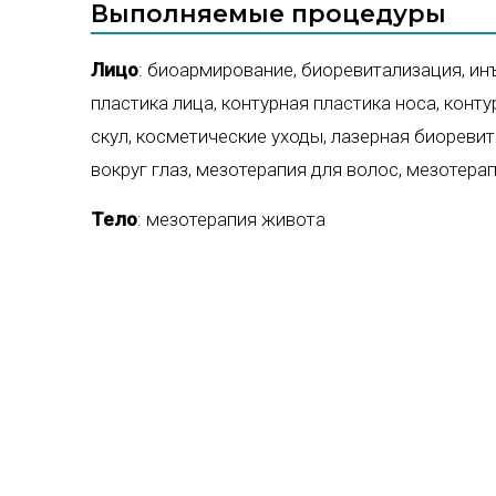
Выполняемые процедуры
Лицо
:
биоармирование
,
биоревитализация
,
ин
пластика лица
,
контурная пластика носа
,
конту
скул
,
косметические уходы
,
лазерная биореви
вокруг глаз
,
мезотерапия для волос
,
мезотерап
Тело
:
мезотерапия живота