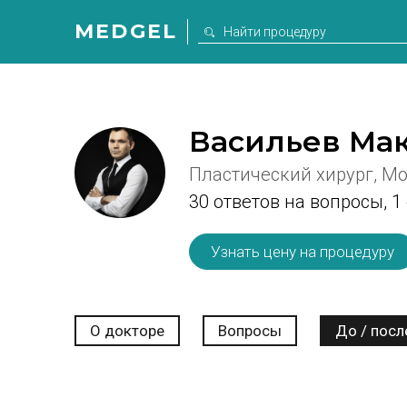
MEDGEL
Васильев Ма
Пластический хирург, М
30 ответов на вопросы,
1
Узнать цену на процедуру
О докторе
Вопросы
До / посл