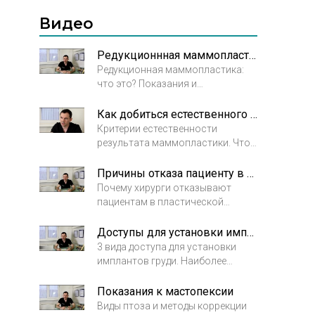
Васильев.
пластический хирург.
-прислоните нижние Веки к
Видео
склере. И нужна будет
корректирующая операция.
Кантопексия, возможно ,
Редукционнная маммопластика (уменьшение груди)
Пластика по наращиванию кожи.
Редукционная маммопластика:
С уважением Васильев Максим.
что это? Показания и
противопоказания к операции.
Как добиться естественного увеличения груди
Критерии естественности
результата маммопластики. Что
нужно учитывать чтобы
достигнуть натурального
Причины отказа пациенту в операции
результат операции.
Почему хирурги отказывают
пациентам в пластической
операции. Особенности операций
уменьшения и увеличения груди.
Доступы для установки имплантов груди
Интервью с пластическим
3 вида доступа для установки
хирургом Васильевым Максимом
имплантов груди. Наиболее
Николаевичем.
предпочтительный метод
установки имплантов груди.
Показания к мастопексии
Интервью с пластическим
Виды птоза и методы коррекции