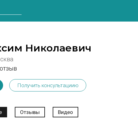
ксим Николаевич
осква
 отзыв
Получить консультациию
е
Отзывы
Видео