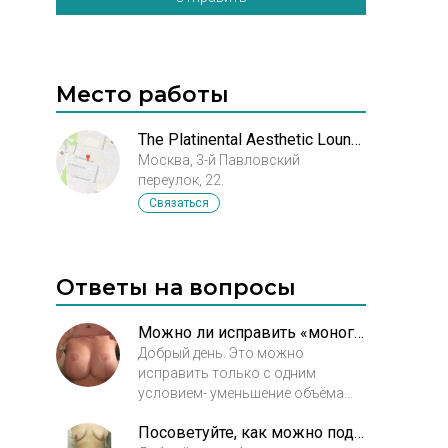
Место работы
The Platinental Aesthetic Lounge Москва
Москва, 3-й Павловский
переулок, 22.
Связаться
Ответы на вопросы
Можно ли исправить «моногрудь», получившуюся после операций?
Добрый день. Это можно
исправить только с одним
условием- уменьшение объёма
как имплантов так и железистой
Посоветуйте, как можно поднять сосково-ареолярный комплекс после подтяжки груди?
ткани. Больше никаким другим