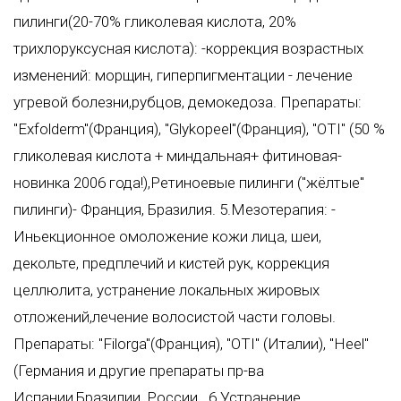
пилинги(20-70% гликолевая кислота, 20%
трихлоруксусная кислота): -коррекция возрастных
изменений: морщин, гиперпигментации - лечение
угревой болезни,рубцов, демокедоза. Препараты:
"Exfolderm"(Франция), "Glykopeel"(Франция), "OTI" (50 %
гликолевая кислота + миндальная+ фитиновая-
новинка 2006 года!),Ретиноевые пилинги ("жёлтые"
пилинги)- Франция, Бразилия. 5.Мезотерапия: -
Иньекционное омоложение кожи лица, шеи,
декольте, предплечий и кистей рук, коррекция
целлюлита, устранение локальных жировых
отложений,лечение волосистой части головы.
Препараты: "Filorga"(Франция), "OTI" (Италии), "Heel"
(Германия и другие препараты пр-ва
Испании,Бразилии, России.. 6.Устранение