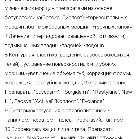
мимических морщин препаратами на основе
ботулотоксина(Ботокс, Диспорт): -горизонтальных
морщин лба - межбровных морщин -«гусиных лапок»
7.Лечение гипергидроза(повышенной потливости) : -
подмышечных впадин, -ладоней, -подошв.
8.Контурная пластика (введение рассасывающихся
гелей): -устранение поверхностных и глубоких
морщин, -увеличение объёма губ, коррекция формы,
-коррекция носогубных складок, -биоармирование
Препараты: "Juvederm", " Surgiderm" , " Restylane","New-
fill" ,"Teosyal","AcHyal","Коллост", "Evolance"
9.Диатермокоагуляция с обезболиванием -
папиллом, - кератом, - телеангиоэктазий, - ангиом.
10.Биоревитализация лица и тела. Препараты:
"AcHyal", "Yal-System", "Juvelift","Surgilift", " Teosyal-