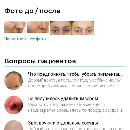
Фото до / после
Посмотреть все фото
Вопросы пациентов
Что предпринять, чтобы убрать пигментацию на лбу у ребенка?
Добрый вечер , в прошлом году у ребёнка на лбу
после пребывания на солнце появились вот
такие пятна на лбу … после схождения загара
пятна исчезли . В этом году после шестидневного
не получилось удалить лазером...
пребывания на море опять появились эти пятна,
Здравствуйте, уважаемые косметологи,
и стали немного больше.. Что это может быть ,
неоднократно обращалась по поводу сосудов на
насколько это может быть серьезно , что можно
крыльях носа, и последний раз был проведен курс
предпринять? С моей стороны строгий контроль
лазерного удаления, доктор говорила, что уже
Звёздочки и отдельные сосуды
пребывания на солнце в безопасные часы плюс
очень высокие показатели лазера, но результат
Добрый день. Недавно на ноге и точечно на лице