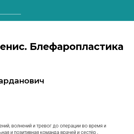
Денис. Блефаропластика
арданович
ний, волнений и тревог до операции во время и
ьная и позитивная команда врачей и сестёр ,