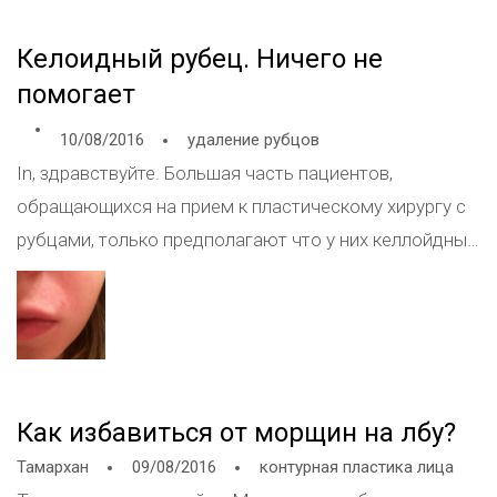
Келоидный рубец. Ничего не
помогает
10/08/2016
удаление рубцов
In, здравствуйте. Большая часть пациентов,
обращающихся на прием к пластическому хирургу с
рубцами, только предполагают что у них келлойдный
рубец, но ведь есть ещё и гипертрофированные
рубцы. Диагноз келлойдный рубец ( если есть
клинические "сомнения" и не только) выставляется
на основании гистологического исследования и
только после этого назначается лечение. Есть три
Как избавиться от морщин на лбу?
варианта лечения: хирургическое, консервативное и
Тамархан
09/08/2016
контурная пластика лица
комбинированное. НО!!!! пациент должен знать ,