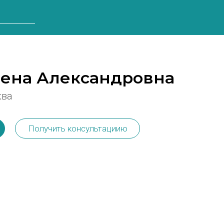
лена Александровна
ква
Получить консультациию