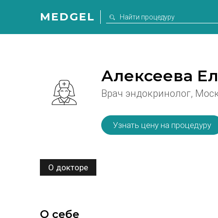
MEDGEL
Алексеева Е
Врач эндокринолог, Мос
Узнать цену на процедуру
О докторе
О себе