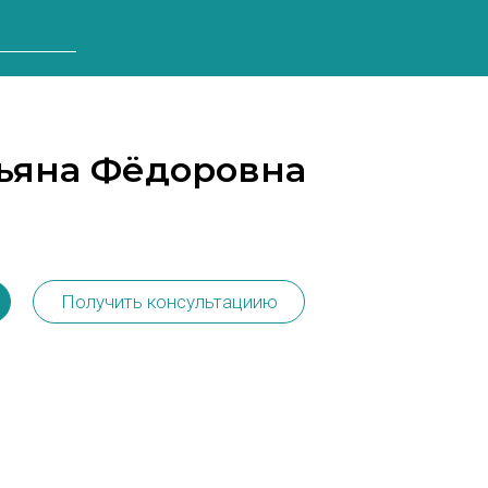
тьяна Фёдоровна
а
Получить консультациию