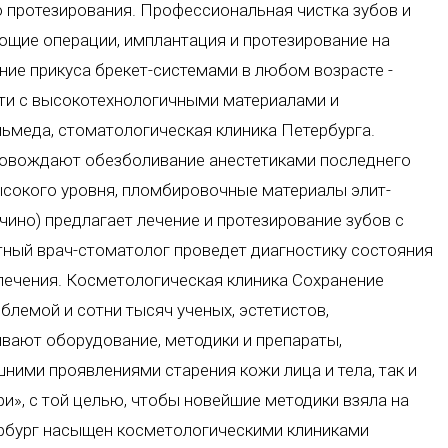
 протезирования. Профессиональная чистка зубов и
щие операции, имплантация и протезирование на
ение прикуса брекет-системами в любом возрасте -
ти с высокотехнологичными материалами и
льмеда, стоматологическая клиника Петербурга.
провождают обезболивание анестетиками последнего
ысокого уровня, пломбировочные материалы элит-
чино) предлагает лечение и протезирование зубов с
тный врач-стоматолог проведет диагностику состояния
 лечения. Косметологическая клиника Сохранение
блемой и сотни тысяч ученых, эстетистов,
ывают оборудование, методики и препараты,
ими проявлениями старения кожи лица и тела, так и
и», с той целью, чтобы новейшие методики взяла на
рбург насыщен косметологическими клиниками