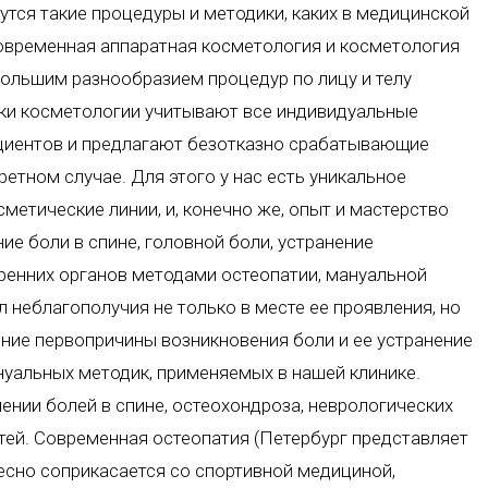
утся такие процедуры и методики, каких в медицинской
овременная аппаратная косметология и косметология
большим разнообразием процедур по лицу и телу
ки косметологии учитывают все индивидуальные
ациентов и предлагают безотказно срабатывающие
етном случае. Для этого у нас есть уникальное
етические линии, и, конечно же, опыт и мастерство
ие боли в спине, головной боли, устранение
тренних органов методами остеопатии, мануальной
л неблагополучия не только в месте ее проявления, но
ение первопричины возникновения боли и ее устранение
нуальных методик, применяемых в нашей клинике.
ении болей в спине, остеохондроза, неврологических
тей. Современная остеопатия (Петербург представляет
есно соприкасается со спортивной медициной,