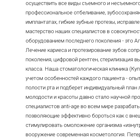
осуществить все виды съемного и несъемного
профессиональное отбеливание, зубосохраняю
имплантатах, гибкие зубные протезы, исправл
мастерство наших специалистов в совокупнос
оборудованием последнего поколения - это А
Лечение кариеса и протезирование зубов со
поколения, цифровой рентген, стерилизация в
класса. Наша стоматологическая клиника (Куп
учетом особенностей каждого пациента - опы
полости рта и подберет индивидуальный план
молодости и красоты давно стало научной про
специалистов anti-age во всем мире разрабат
позволяющие эффективно бороться как с внешн
стимулировать омоложение организма «изнутр
вооружение современная косметология. Пете