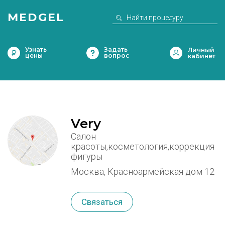
MEDGEL
Узнать
Задать
цены
вопрос
Very
Салон
красоты,косметология,коррекция
фигуры
Москва, Красноармейская дом 12
Связаться