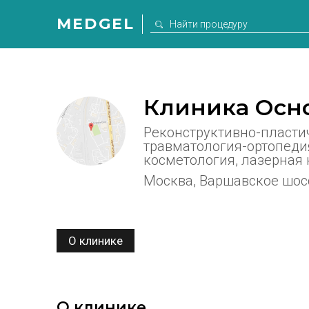
MEDGEL
Клиника Осн
Реконструктивно-пластич
травматология-ортопедия
косметология, лазерная 
Москва, Варшавское шоссе
О клинике
О клинике